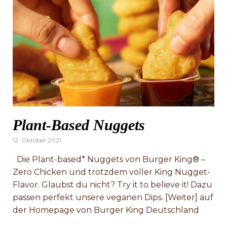
Plant-Based Nuggets
Posted
12. Oktober 2021
on
Die Plant-based* Nuggets von Burger King® –
Zero Chicken und trotzdem voller King Nugget-
Flavor. Glaubst du nicht? Try it to believe it! Dazu
passen perfekt unsere veganen Dips. [Weiter] auf
der Homepage von Burger King Deutschland