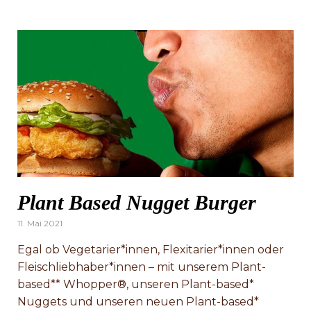
Plant Based Nugget Burger
Posted
11. Mai 2021
on
Egal ob Vegetarier*innen, Flexitarier*innen oder
Fleischliebhaber*innen – mit unserem Plant-
based** Whopper®, unseren Plant-based*
Nuggets und unseren neuen Plant-based*