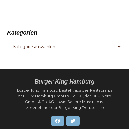
Reisenden und Pendlern beliebt. Angebot:
Zum Sortiment gehören die klassischen, auf
offener Flamme
Kategorien
Kategorien
Burger King Hamburg
Burger King Hamburg besteht aus den Restaurants
der DFM Hamburg GmbH & Co. KG, der DFM Nord
GmbH & Co. KG, sowie Sandro Mura und ist
Lizenznehmer der Burger King Deutschland
Facebook
Twitter