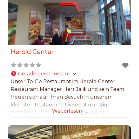
Herold Center
Gerade geschlossen
:
Unser To-Go Restaurant im Herold Center
Restaurant Manager Herr Jalili und sein Team
freuen sich auf Ihren Besuch in unserem
kleinsten Restaurant! Dieses ist günstig
Weiterlesen …
zwischen U-Bahnhof Garstedt und den
Bushaltestellen gelegen. Es eignet sich
hervorragend für den schnellen Hamburger,
während ihr auf dem Bus wartet.