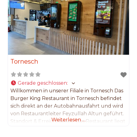
Tornesch
Gerade geschlossen
:
Willkommen in unserer Filiale in Tornesch Das
Burger King Restaurant in Tornesch befindet
sich direkt an der Autobahnausfahrt und wird
von Restaurantleiter Feyzullah Altun geführt.
Weiterlesen …
Standort & Erreichbarkeit: Das Restaurant liegt
in der Lise-Meitner-Allee 1, 25436 Tornesch. Es
ist durch die Lage an der A23 besonders bei