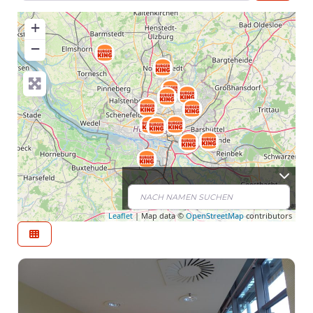
+
−
Leaflet
| Map data ©
OpenStreetMap
contributors